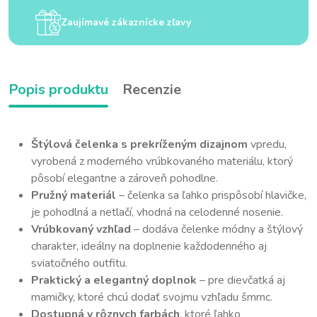
Zaujímavé zákaznícke zľavy
Popis produktu
Recenzie
Štýlová čelenka s prekríženým dizajnom
vpredu,
vyrobená z moderného vrúbkovaného materiálu, ktorý
pôsobí elegantne a zároveň pohodlne.
Pružný materiál
– čelenka sa ľahko prispôsobí hlavičke,
je pohodlná a netlačí, vhodná na celodenné nosenie.
Vrúbkovaný vzhľad
– dodáva čelenke módny a štýlový
charakter, ideálny na doplnenie každodenného aj
sviatočného outfitu.
Praktický a elegantný doplnok
– pre dievčatká aj
mamičky, ktoré chcú dodať svojmu vzhľadu šmrnc.
Dostupná v rôznych farbách
, ktoré ľahko