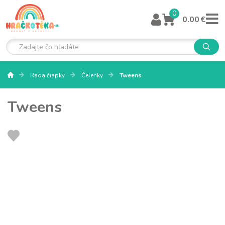
0
0.00 €
Rada čiapky
Čelenky
Tweens
Tweens