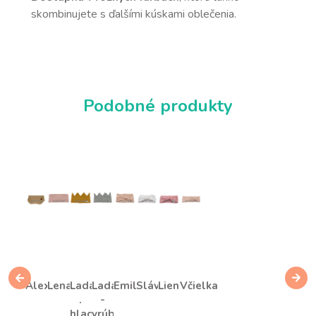
skombinujete s ďalšími kúskami oblečenia.
Podobné produkty
Alex
Lena
Lada
Lada
Emily
Slávka
Lienka
Včielka
.
-
hladká
vrúbky