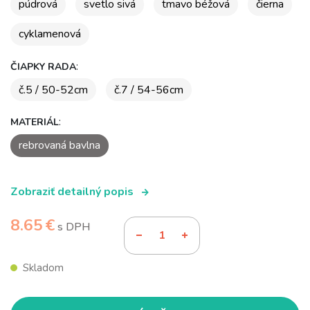
púdrová
svetlo sivá
tmavo béžová
čierna
cyklamenová
:
ČIAPKY RADA
č.5 / 50-52cm
č.7 / 54-56cm
:
MATERIÁL
rebrovaná bavlna
Zobraziť detailný popis
8.65 €
s DPH
Skladom