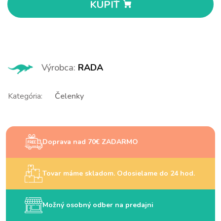
KÚPIŤ
Výrobca:
RADA
Kategória:
Čelenky
Doprava nad 70€ ZADARMO
Tovar máme skladom. Odosielame do 24 hod.
Možný osobný odber na predajni