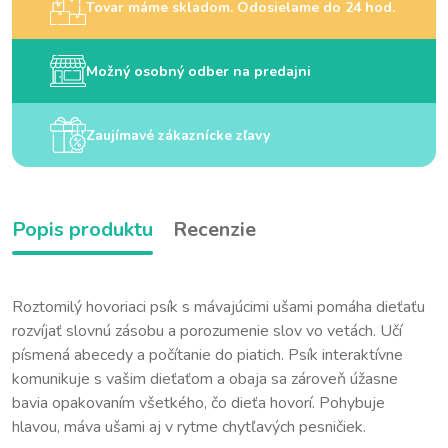
Tovar máme skladom. Odosielame do 24 hod.
Možný osobný odber na predajni
Zaujímavé zákaznícke zľavy
Popis produktu
Recenzie
Roztomilý hovoriaci psík s mávajúcimi ušami pomáha dieťaťu
rozvíjať slovnú zásobu a porozumenie slov vo vetách. Učí
písmená abecedy a počítanie do piatich. Psík interaktívne
komunikuje s vašim dieťaťom a obaja sa zároveň úžasne
bavia opakovaním všetkého, čo dieťa hovorí. Pohybuje
hlavou, máva ušami aj v rytme chytľavých pesničiek.