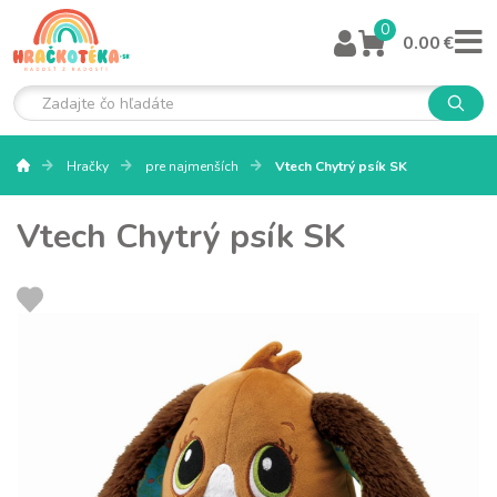
0
0.00 €
Hračky
pre najmenších
Vtech Chytrý psík SK
Vtech Chytrý psík SK