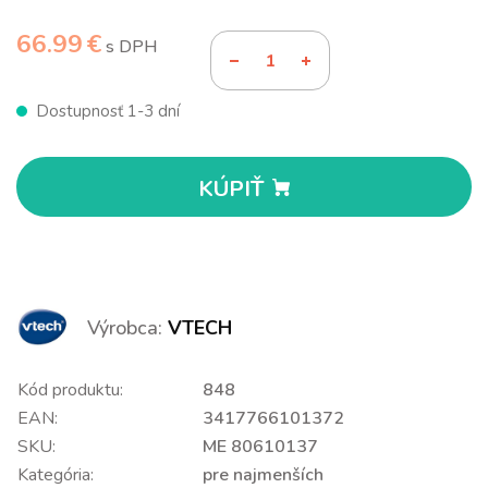
66.99 €
s DPH
Dostupnosť 1-3 dní
KÚPIŤ
Výrobca:
VTECH
Kód produktu:
848
EAN:
3417766101372
SKU:
ME 80610137
Kategória:
pre najmenších