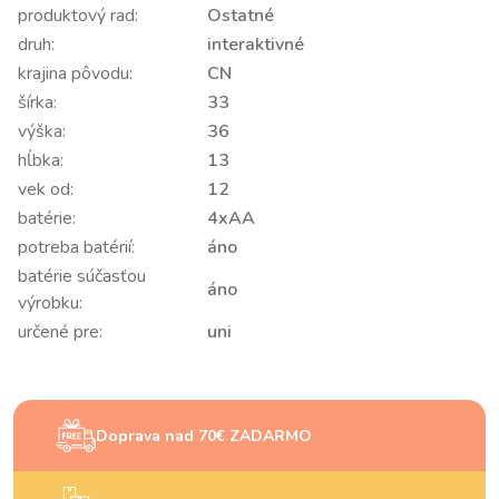
produktový rad:
Ostatné
druh:
interaktivné
krajina pôvodu:
CN
šírka:
33
výška:
36
hĺbka:
13
vek od:
12
batérie:
4xAA
potreba batérií:
áno
batérie súčasťou
áno
výrobku:
určené pre:
uni
Doprava nad 70€ ZADARMO