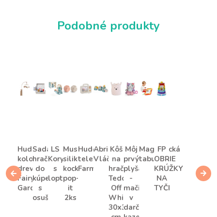
Podobné produkty
Hudobný
Sada
LS
Mushie
Hudobná
Abrick
Kôš
Môj
Magnetická
FP
kolotoč
hračiek
Korytnačka
silikónové
televízia
Vláčik
na
prvý
tabuľka
OBRIE
drevený
do
s
kocky
Farma
hračky
plyšák
KRÚŽKY
Fairy
kúpeľa
loptičkami
pop-
Teddy
-
NA
Garden
s
it
Off
mačička
TYČI
osuškou
2ks
White
v
30x30x30
darčekovej