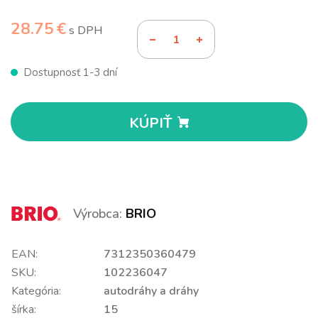
28.75 €
s DPH
Dostupnosť 1-3 dní
KÚPIŤ
Výrobca:
BRIO
EAN:
7312350360479
SKU:
102236047
Kategória:
autodráhy a dráhy
šírka:
15