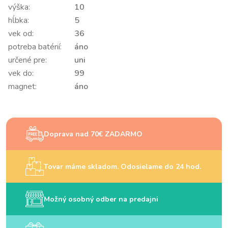
výška:
10
hĺbka:
5
vek od:
36
potreba batérií:
áno
určené pre:
uni
vek do:
99
magnet:
áno
Doprava nad 70€ ZADARMO
Tovar máme skladom. Odosielame do 24 hod.
Možný osobný odber na predajni