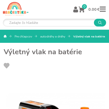
0
0.00 €
Pre chlapcov
autodráhy a dráhy
Výletný vlak na batérie
Výletný vlak na batérie