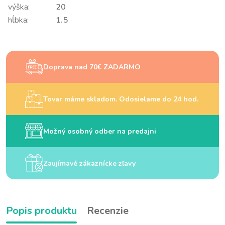
výška:
20
hĺbka:
1.5
Doprava nad 70€ ZADARMO
Tovar máme skladom. Odosielame do 24 hod.
Možný osobný odber na predajni
Zaujímavé zákaznícke zľavy
Popis produktu
Recenzie