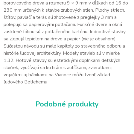
borovicového dreva a rozmeru 9 × 9 mm v dĺžkach od 16 do
230 mm určených k stavbe zrubových stien. Plochy striech,
štítov, pavlačí a terás sú zhotovené z preglejky 3 mm a
polepujú sa papierovými potlačami. Funkčné dvere a okná
zasklené fóliou sú z potlačeného kartónu. Jednotlivé stavby
sa zlepujú lepidlom na drevo a papier (nie je obsahom).
Súčasťou návodu sú malé kapitoly zo stavebného odboru a
histórie ľudovej architektúry. Modely stavieb sú v mierke
1:32. Hotové stavby sú estetickými doplnkami detských
izbičiek, využívajú sa ku hrám s autíčkami, zvieratkami,
vojačikmi aj bábikami, na Vianoce môžu tvoriť základ
ľudového Betlehemu
Podobné produkty