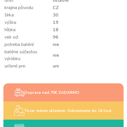
druh:
ostatné
krajina pôvodu:
CZ
šírka:
30
výška:
19
hĺbka:
18
vek od:
96
potreba batérií:
nie
batérie súčasťou
nie
výrobku:
určené pre:
uni
Doprava nad 70€ ZADARMO
Tovar máme skladom. Odosielame do 24 hod.