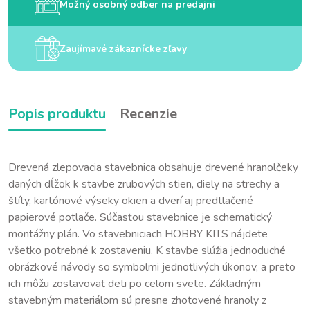
Možný osobný odber na predajni
Zaujímavé zákaznícke zľavy
Popis produktu
Recenzie
Drevená zlepovacia stavebnica obsahuje drevené hranolčeky
daných dĺžok k stavbe zrubových stien, diely na strechy a
štíty, kartónové výseky okien a dverí aj predtlačené
papierové potlače. Súčasťou stavebnice je schematický
montážny plán. Vo stavebniciach HOBBY KITS nájdete
všetko potrebné k zostaveniu. K stavbe slúžia jednoduché
obrázkové návody so symbolmi jednotlivých úkonov, a preto
ich môžu zostavovať deti po celom svete. Základným
stavebným materiálom sú presne zhotovené hranoly z