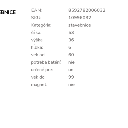
EAN:
8592782006032
EBNICE
SKU:
10996032
Kategória:
stavebnice
šírka:
53
výška:
36
hĺbka:
6
vek od:
60
potreba batérií:
nie
určené pre:
uni
vek do:
99
magnet:
nie