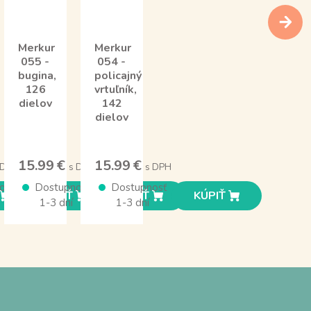
Merkur
Merkur
055 -
054 -
bugina,
policajný
126
vrtuľník,
dielov
142
dielov
15.99 €
15.99 €
 DPH
s DPH
s DPH
osť
Dostupnosť
Dostupnosť
KÚPIŤ
KÚPIŤ
KÚPIŤ
1-3 dní
1-3 dní