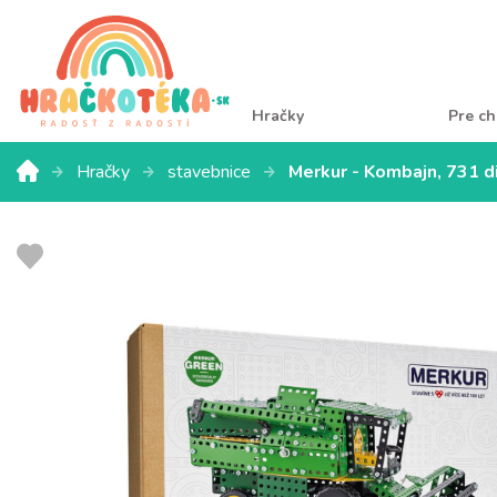
Hračky
Pre ch
Hračky
stavebnice
Merkur - Kombajn, 731 d