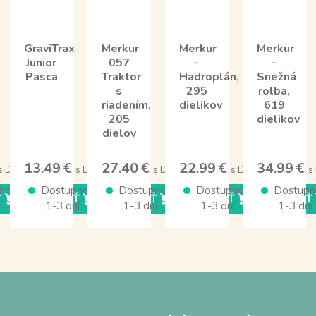
GraviTrax
Merkur
Merkur
Merkur
Junior
057
-
-
Pasca
Traktor
Hadroplán,
Snežná
s
295
rolba,
riadením,
dielikov
619
205
dielikov
dielov
13.49 €
27.40 €
22.99 €
34.99 €
s DPH
s DPH
s DPH
s DPH
s
nosť
Dostupnosť
Dostupnosť
Dostupnosť
Dostupn
Ť
KÚPIŤ
KÚPIŤ
KÚPIŤ
KÚPIŤ
í
1-3 dní
1-3 dní
1-3 dní
1-3 dní