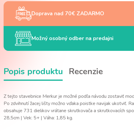
Doprava nad 70€ ZADARMO
Možný osobný odber na predajni
Popis produktu
Recenzie
Z tejto stavebnice Merkur je možné podľa návodu zostaviť mode
Po zdvihnutí žacej lišty možno vďaka poistke navijak ukotviť. R
obsahuje 731 dielikov vrátane skrutkovača a skrutkovacích sp
28,5cm | Vek: 5+ | Váha: 1,85 kg.