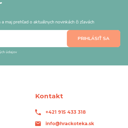
r
 a maj prehľad o aktuálnych novinkách či zľavách
ých údajov
Kontakt
+421 915 433 318
info@hrackoteka.sk