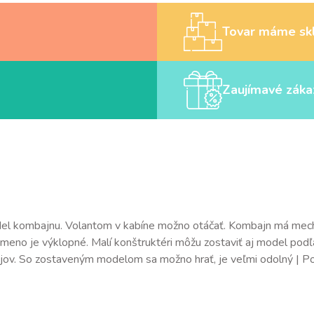
Tovar máme sk
Zaujímavé záka
l kombajnu. Volantom v kabíne možno otáčať. Kombajn má mechani
ameno je výklopné. Malí konštruktéri môžu zostaviť aj model podľ
ojov. So zostaveným modelom sa možno hrať, je veľmi odolný | P