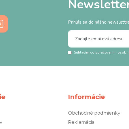
Newslette
Prihlás sa do nášho newslettra
Súhlasím so spracovaním osobn
ie
Informácie
Obchodné podmienky
v
Reklamácia