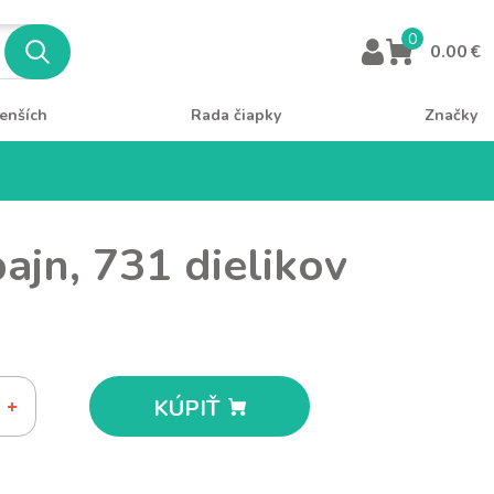
0
0.00 €
enších
Rada čiapky
Značky
jn, 731 dielikov
KÚPIŤ