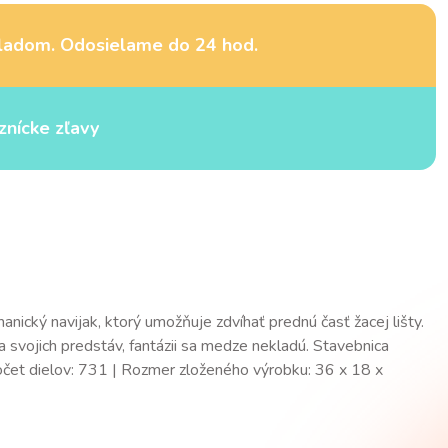
ladom. Odosielame do 24 hod.
znícke zľavy
cký navijak, ktorý umožňuje zdvíhať prednú časť žacej lišty.
a svojich predstáv, fantázii sa medze nekladú. Stavebnica
očet dielov: 731 | Rozmer zloženého výrobku: 36 x 18 x