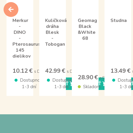
Merkur
Kuličková
Geomag
Studna
-
dráha
Black
DINO
Blesk
&White
-
-
68
Pterosaurus,
Tobogan
145
dielikov
10.12 €
42.99 €
13.49 €
s DPH
s DPH
28.90 €
s DPH
Dostupnosť
Dostupnosť
Dostup
KÚPIŤ
KÚPIŤ
KÚPI
1-3 dní
1-3 dní
Skladom
1-3 dn