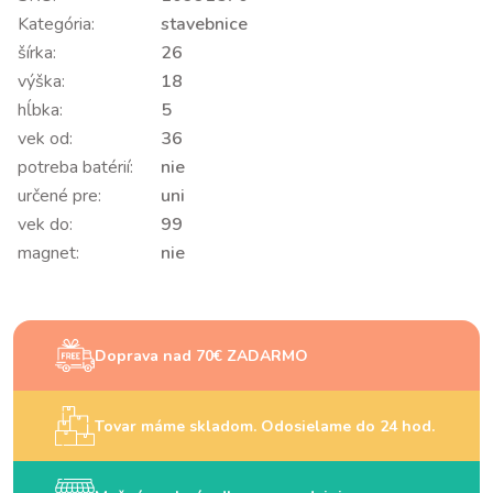
Kategória:
stavebnice
šírka:
26
výška:
18
hĺbka:
5
vek od:
36
potreba batérií:
nie
určené pre:
uni
vek do:
99
magnet:
nie
Doprava nad 70€ ZADARMO
Tovar máme skladom. Odosielame do 24 hod.