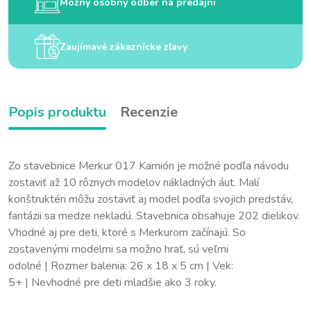
Možný osobný odber na predajni
Zaujímavé zákaznícke zľavy
Popis produktu
Recenzie
Zo stavebnice Merkur 017 Kamión je možné podľa návodu
zostaviť až 10 rôznych modelov nákladných áut. Malí
konštruktéri môžu zostaviť aj model podľa svojich predstáv,
fantázii sa medze nekladú. Stavebnica obsahuje 202 dielikov.
Vhodné aj pre deti, ktoré s Merkurom začínajú. So
zostavenými modelmi sa možno hrať, sú veľmi
odolné
|
Rozmer balenia: 26 x 18 x 5 cm
|
Vek:
5+
|
Nevhodné pre deti mladšie ako 3 roky.