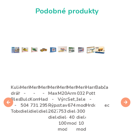
Podobné produkty
Kuličková
Merkur
Merkur
Merkur
Merkur
Merkur
Merkur
Merkur
Harry
Babča
dráha
-
-
-
Maxi
M2020
Army
032
Potter
Blesk
Buldozér,
Kombajn,
Hadroplán,
-
Výročná
Set,
železničné
-
-
504
731
295
Rýpadlo,
stavebnica,
674
modely,
Hrdozobec
Tobogan
dielikov
dielikov
dielikov
2627
753
dielov,
300
dielov
dielov,
40
dielov,
100
modelov
10
modelov
modelov