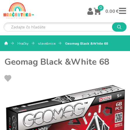
0
0.00 €
Hračky
stavebnice
Geomag Black &White 68
Geomag Black &White 68