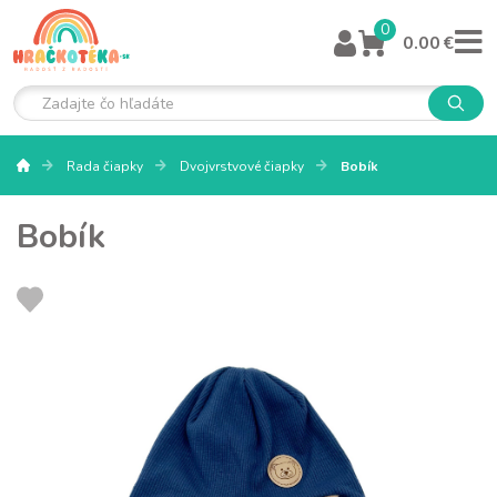
0
0.00 €
Rada čiapky
Dvojvrstvové čiapky
Bobík
Bobík