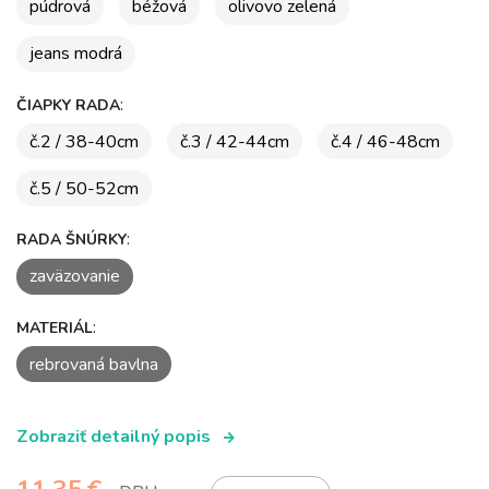
púdrová
béžová
olivovo zelená
jeans modrá
:
ČIAPKY RADA
č.2 / 38-40cm
č.3 / 42-44cm
č.4 / 46-48cm
č.5 / 50-52cm
:
RADA ŠNÚRKY
zaväzovanie
:
MATERIÁL
rebrovaná bavlna
Zobraziť detailný popis