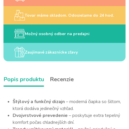
Tovar máme skladom. Odosielame do 24 hod.
Možný osobný odber na predajni
Zaujímavé zákaznícke zľavy
Popis produktu
Recenzie
Štýlový a funkčný dizajn
– moderná čiapka so šiltom,
ktorá dodáva jedinečný vzhľad.
Dvojvrstvové prevedenie
– poskytuje extra tepelný
komfort počas chladnejších dní.