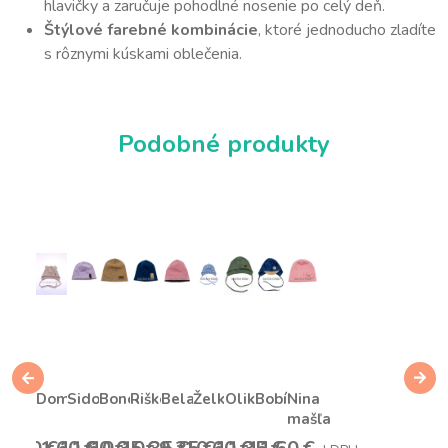
hlavičky a zaručuje pohodlné nosenie po celý deň.
Štýlové farebné kombinácie
, ktoré jednoducho zladíte
s rôznymi kúskami oblečenia.
Podobné produkty
Domka
Sidor
Bono
Riško
Bela
Želka
Olik
Bobík
Nina
mašľa