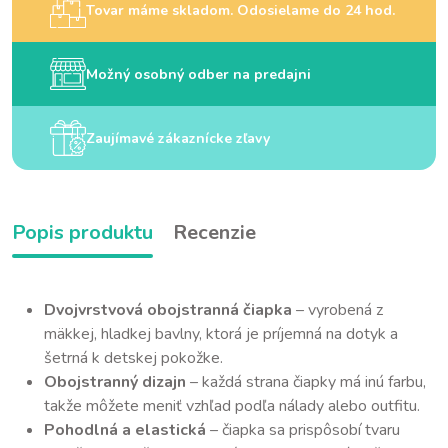
Tovar máme skladom. Odosielame do 24 hod.
Možný osobný odber na predajni
Zaujímavé zákaznícke zľavy
Popis produktu
Recenzie
Dvojvrstvová obojstranná čiapka
– vyrobená z
mäkkej, hladkej bavlny, ktorá je príjemná na dotyk a
šetrná k detskej pokožke.
Obojstranný dizajn
– každá strana čiapky má inú farbu,
takže môžete meniť vzhľad podľa nálady alebo outfitu.
Pohodlná a elastická
– čiapka sa prispôsobí tvaru