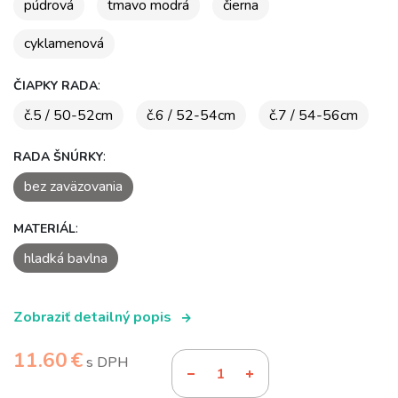
púdrová
tmavo modrá
čierna
cyklamenová
:
ČIAPKY RADA
č.5 / 50-52cm
č.6 / 52-54cm
č.7 / 54-56cm
:
RADA ŠNÚRKY
bez zaväzovania
:
MATERIÁL
hladká bavlna
Zobraziť detailný popis
11.60 €
s DPH