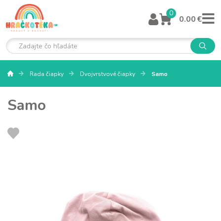
0
0.00 €
Rada čiapky
Dvojvrstvové čiapky
Samo
Samo