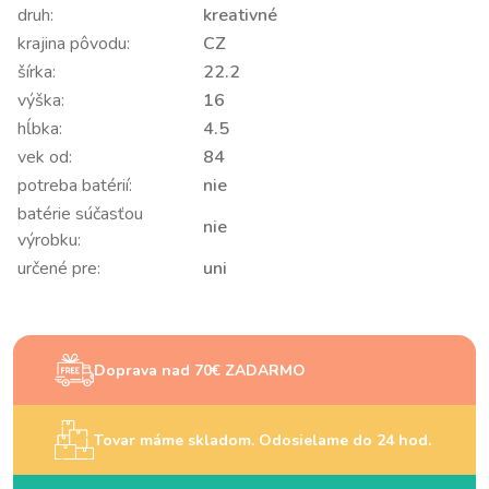
druh:
kreativné
krajina pôvodu:
CZ
šírka:
22.2
výška:
16
hĺbka:
4.5
vek od:
84
potreba batérií:
nie
batérie súčasťou
nie
výrobku:
určené pre:
uni
Doprava nad 70€ ZADARMO
Tovar máme skladom. Odosielame do 24 hod.