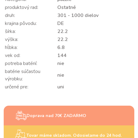
produktový rad:
Ostatné
druh:
301 - 1000 dielov
krajina pôvodu:
DE
šírka:
22.2
výška:
22.2
hĺbka:
6.8
vek od:
144
potreba batérií:
nie
batérie súčasťou
nie
výrobku:
určené pre:
uni
Doprava nad 70€ ZADARMO
Tovar máme skladom. Odosielame do 24 hod.