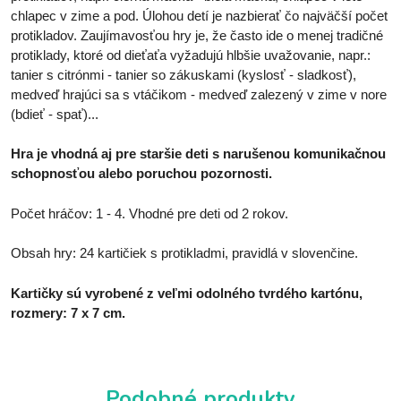
chlapec v zime a pod. Úlohou detí je nazbierať čo najväčší počet
protikladov. Zaujímavosťou hry je, že často ide o menej tradičné
protiklady, ktoré od dieťaťa vyžadujú hlbšie uvažovanie, napr.:
tanier s citrónmi - tanier so zákuskami (kyslosť - sladkosť),
medveď hrajúci sa s vtáčikom - medveď zalezený v zime v nore
(bdieť - spať)...
Hra je vhodná aj pre staršie deti s narušenou komunikačnou
schopnosťou alebo poruchou pozornosti.
Počet hráčov: 1 - 4. Vhodné pre deti od 2 rokov.
Obsah hry: 24 kartičiek s protikladmi, pravidlá v slovenčine.
Kartičky sú vyrobené z veľmi odolného tvrdého kartónu,
rozmery: 7 x 7 cm.
Podobné produkty