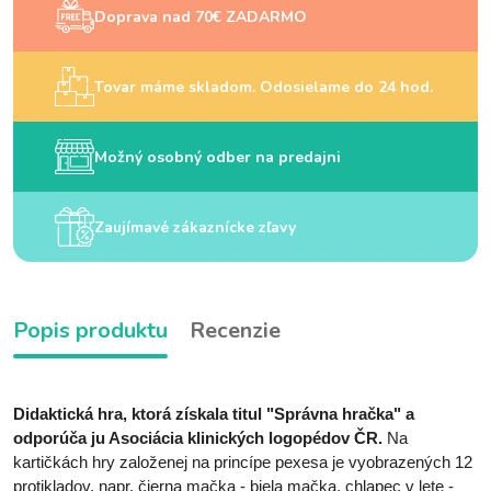
Doprava nad 70€ ZADARMO
Tovar máme skladom. Odosielame do 24 hod.
Možný osobný odber na predajni
Zaujímavé zákaznícke zľavy
Popis produktu
Recenzie
Didaktická hra, ktorá získala titul "Správna hračka" a
odporúča ju Asociácia klinických logopédov ČR.
Na
kartičkách hry založenej na princípe pexesa je vyobrazených 12
protikladov, napr. čierna mačka - biela mačka, chlapec v lete -