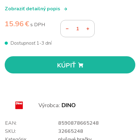
Zobraziť detailný popis
15.96 €
s DPH
Dostupnosť 1-3 dní
KÚPIŤ
Výrobca:
DINO
EAN:
8590878665248
SKU:
32665248
Kategória:
plyšové hračky