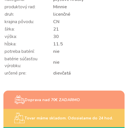
produktový rad:
Minnie
druh:
licenčné
krajina pôvodu:
CN
šírka:
21
výška:
30
hĺbka:
11.5
potreba batérií:
nie
batérie súčasťou
nie
výrobku:
určené pre:
dievčatá
Doprava nad 70€ ZADARMO
Tovar máme skladom. Odosielame do 24 hod.