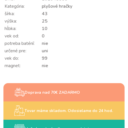
Kategória:
plyšové hračky
šírka:
43
výška:
25
hĺbka:
10
vek od:
0
potreba batérií:
nie
určené pre:
uni
vek do:
99
magnet:
nie
Doprava nad 70€ ZADARMO
Tovar máme skladom. Odosielame do 24 hod.