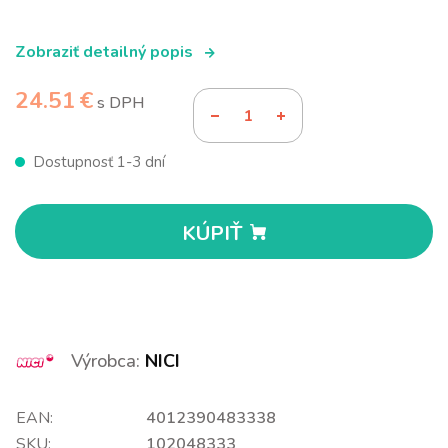
Zobraziť detailný popis
24.51 €
s DPH
Dostupnosť 1-3 dní
KÚPIŤ
Výrobca:
NICI
EAN:
4012390483338
SKU:
102048333