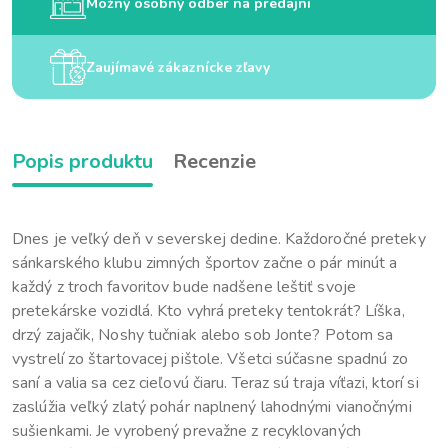
Možný osobný odber na predajni
Zaujímavé zákaznícke zľavy
Popis produktu
Recenzie
Dnes je veľký deň v severskej dedine. Každoročné preteky
sánkarského klubu zimných športov začne o pár minút a
každý z troch favoritov bude nadšene leštiť svoje
pretekárske vozidlá. Kto vyhrá preteky tentokrát? Líška,
drzý zajačik, Noshy tučniak alebo sob Jonte? Potom sa
vystrelí zo štartovacej pištole. Všetci súčasne spadnú zo
saní a valia sa cez cieľovú čiaru. Teraz sú traja víťazi, ktorí si
zaslúžia veľký zlatý pohár naplnený lahodnými vianočnými
sušienkami. Je vyrobený prevažne z recyklovaných