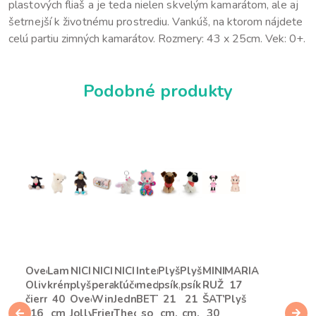
plastových fliaš a je teda nielen skvelým kamarátom, ale aj
šetrnejší k životnému prostrediu. Vankúš,
na ktorom nájdete
celú partiu zimných kamarátov. Rozmery: 43 x 25cm. Vek: 0+.
Podobné produkty
Ovečka
Lama
NICI
NICI
NICI
Interaktívny
Plyšový
Plyšový
MINNIE
MARIA
Olivia,
krémová,
plyš
peračník
kľúčenka
medvedík
psík,
psík
RUŽOVÉ
17
čierna,
40
Ovečka
Winter
Jednorožec
BETTA
21
21
ŠATY
Plyš
16
cm
Jolly
Friends
Theodor
so
cm,
cm,
30