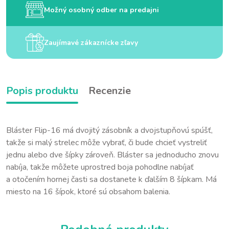
Možný osobný odber na predajni
Zaujímavé zákaznícke zľavy
Popis produktu
Recenzie
Bláster Flip-16 má dvojitý zásobník a dvojstupňovú spúšť,
takže si malý strelec môže vybrať, či bude chcieť vystreliť
jednu alebo dve šípky zároveň. Bláster sa jednoducho znovu
nabíja, takže môžete uprostred boja pohodlne nabíjať
a otočením hornej časti sa dostanete k ďalším 8 šípkam. Má
miesto na 16 šípok, ktoré sú obsahom balenia.