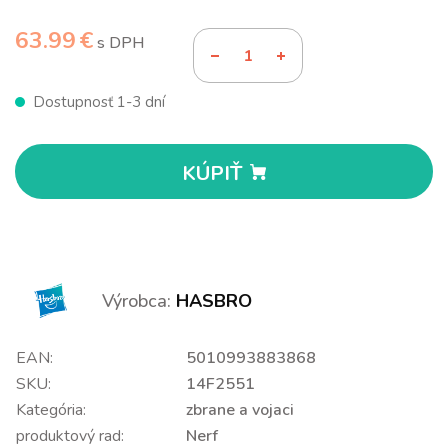
63.99 €
s DPH
Dostupnosť 1-3 dní
KÚPIŤ
Výrobca:
HASBRO
EAN:
5010993883868
SKU:
14F2551
Kategória:
zbrane a vojaci
produktový rad:
Nerf