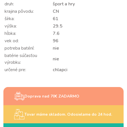
druh:
šport a hry
krajina pôvodu:
CN
šírka:
61
výška:
29.5
hĺbka:
7.6
vek od:
96
potreba batérií:
nie
batérie súčasťou
nie
výrobku:
určené pre:
chlapci
Doprava nad 70€ ZADARMO
Tovar máme skladom. Odosielame do 24 hod.