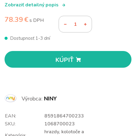
Zobraziť detailný popis
78.39 €
s DPH
Dostupnosť 1-3 dní
KÚPIŤ
Výrobca:
NINY
EAN:
8591864700233
SKU:
1068700023
hrazdy, kolotoče a
Kategória: