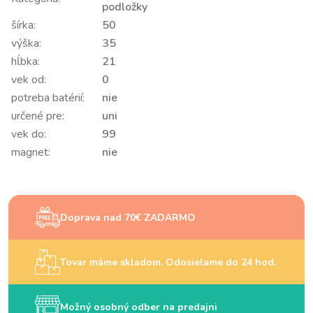
podložky
šírka:
50
výška:
35
hĺbka:
21
vek od:
0
potreba batérií:
nie
určené pre:
uni
vek do:
99
magnet:
nie
Doprava nad 70€ ZADARMO
Tovar máme skladom. Odosielame do 24 hod.
Možný osobný odber na predajni