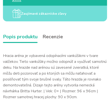
Zaujímavé zákaznícke zľavy
Popis produktu
Recenzie
Hracia aréna je vybavená odopínacími vankúšikmi v tvare
valčekov. Tieto vankúšiky možno odopnúť a využívať samotnú
deku. Na hrazde nad arénou sú zavesené zvieratká, ktoré
môžu deti pozorovať a po ktorých sa môžu naťahovať a
posilňovať tým svoje brušné svaly. Táto hrazda je rovnako
demontovateľná. Dizajn tejto arény vytvorila nemecká
návrhárka Britta Hurter. | Vek: 0+ | Rozmer: 96 x 96cm |
Rozmer samotnej hracej plochy: 90 x 90cm.