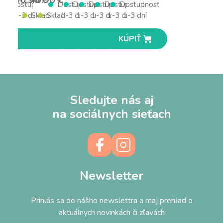
s DPH
s DPH
Dostupnosť
Dostupnosť
Dostupnosť
Dostupnosť
Dostupnosť
Dostupnosť
1-3 dní
Skladom
Skladom
1-3 dní
1-3 dní
1-3 dní
1-3 dní
1-3 dní
KÚPIŤ
KÚPIŤ
KÚPIŤ
KÚPIŤ
KÚPIŤ
KÚPIŤ
KÚPIŤ
KÚPIŤ
Sledujte nás aj
na sociálnych sieťach
Newsletter
Prihlás sa do nášho newslettra a maj prehľad o
aktuálnych novinkách či zľavách