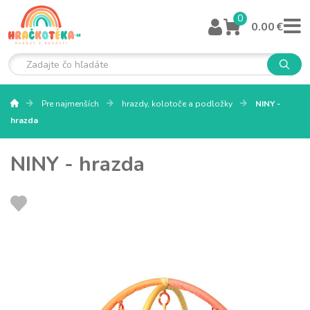
0
0.00 €
Pre najmenších
hrazdy, kolotoče a podložky
NINY -
hrazda
NINY - hrazda