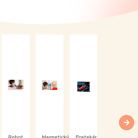
Robot
Magnetický
Pretekár