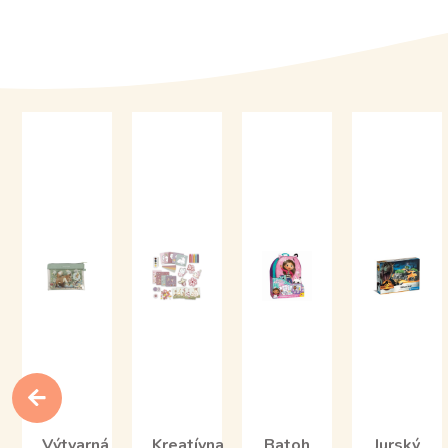
Výtvarná
Kreatívna
Batoh
Jurský