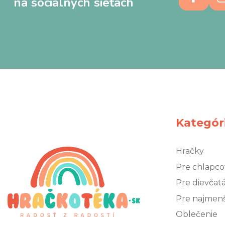
na sociálnych sieťach
Kategór
Hračky
Pre chlapco
Pre dievčat
Pre najmen
Oblečenie