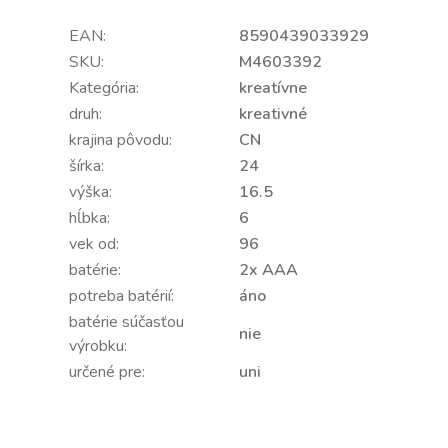
EAN:
8590439033929
SKU:
M4603392
Kategória:
kreatívne
druh:
kreativné
krajina pôvodu:
CN
šírka:
24
výška:
16.5
hĺbka:
6
vek od:
96
batérie:
2x AAA
potreba batérií:
áno
batérie súčasťou
nie
výrobku:
určené pre:
uni