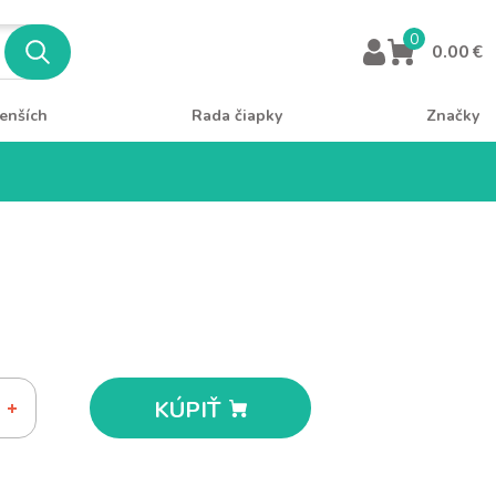
0
0.00 €
enších
Rada čiapky
Značky
KÚPIŤ