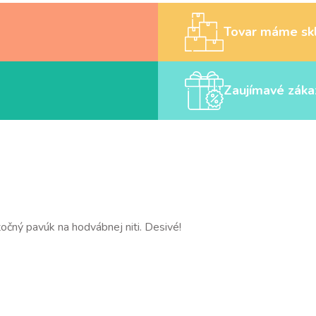
Tovar máme sk
Zaujímavé záka
očný pavúk na hodvábnej niti. Desivé!