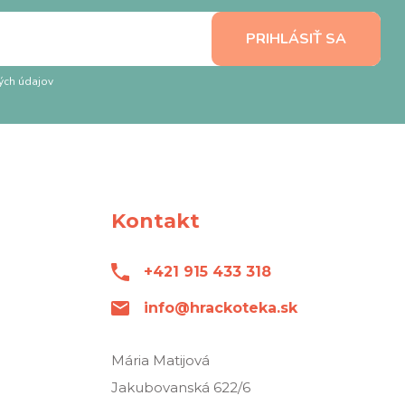
ých údajov
Kontakt
+421 915 433 318
info@hrackoteka.sk
Mária Matijová
Jakubovanská 622/6