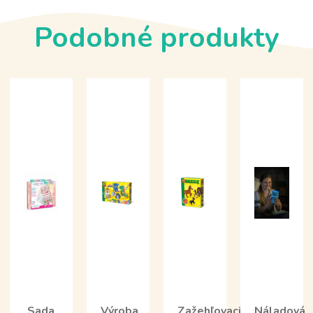
Podobné produkty
Sada
Výroba
Zažehľovacie
Náladová