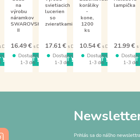
na
svietiacich
koráliky
lampička
výrobu
lucerien
-
náramkov
so
kone,
SWAROVSKI
zvieratkami
1200
II
ks
16.49 €
17.61 €
10.54 €
21.99 €
s DPH
s DPH
s DPH
s DPH
s
nosť
Dostupnosť
Dostupnosť
Dostupnosť
Dostupn
Ť
KÚPIŤ
KÚPIŤ
KÚPIŤ
KÚPIŤ
í
1-3 dní
1-3 dní
1-3 dní
1-3 dní
Newslette
Prihlás sa do nášho newslettra