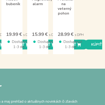
bubeník
alarm
na
veterný
pohon
19.99 €
15.99 €
28.99 €
 DPH
s DPH
s DPH
s DPH
osť
Dostupnosť
Dostupnosť
Dostupnosť
KÚPIŤ
KÚPIŤ
KÚPIŤ
KÚPIŤ
1-3 dní
1-3 dní
1-3 dní
r
 a maj prehľad o aktuálnych novinkách či zľavách