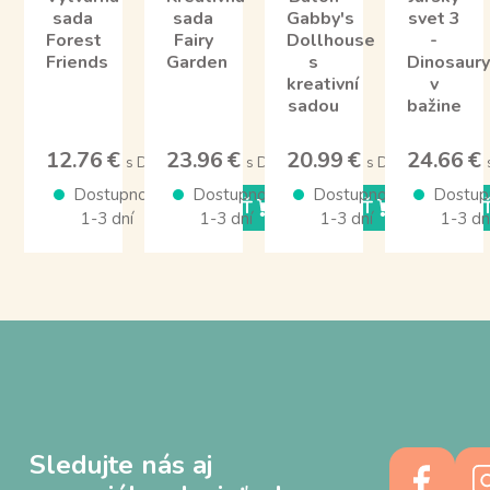
sada
sada
Gabby's
svet 3
Forest
Fairy
Dollhouse
-
Friends
Garden
s
Dinosaury
kreativní
v
sadou
bažine
12.76 €
23.96 €
20.99 €
24.66 €
s DPH
s DPH
s DPH
Dostupnosť
Dostupnosť
Dostupnosť
Dostup
KÚPIŤ
KÚPIŤ
KÚPI
1-3 dní
1-3 dní
1-3 dní
1-3 dn
Sledujte nás aj