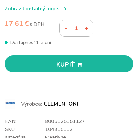
Zobraziť detailný popis
17.61 €
s DPH
Dostupnosť 1-3 dní
KÚPIŤ
Výrobca:
CLEMENTONI
EAN:
8005125151127
SKU:
104915112
Kategória:
kreatívne