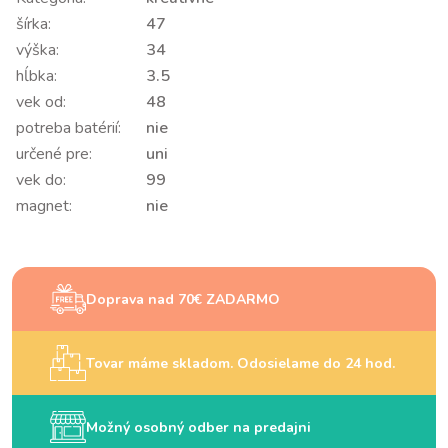
šírka:
47
výška:
34
hĺbka:
3.5
vek od:
48
potreba batérií:
nie
určené pre:
uni
vek do:
99
magnet:
nie
Doprava nad 70€ ZADARMO
Tovar máme skladom. Odosielame do 24 hod.
Možný osobný odber na predajni