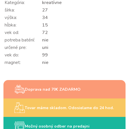
Kategória:
kreatívne
šírka:
27
výška:
34
hĺbka:
15
vek od:
72
potreba batérií:
nie
určené pre:
uni
vek do:
99
magnet:
nie
Doprava nad 70€ ZADARMO
Tovar máme skladom. Odosielame do 24 hod.
Možný osobný odber na predajni