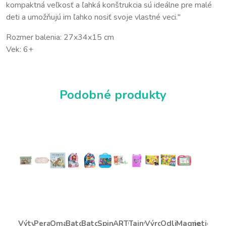
kompaktná veľkosť a ľahká konštrukcia sú ideálne pre malé
deti a umožňujú im ľahko nosiť svoje vlastné veci."
Rozmer balenia: 27x34x15 cm
Vek: 6+
Podobné produkty
Výtvarná
Peračník
Omaľovánky
Batoh
Batoh
Spin
ARTO
Tajný
Výroba
Odlievanie
Magnetická