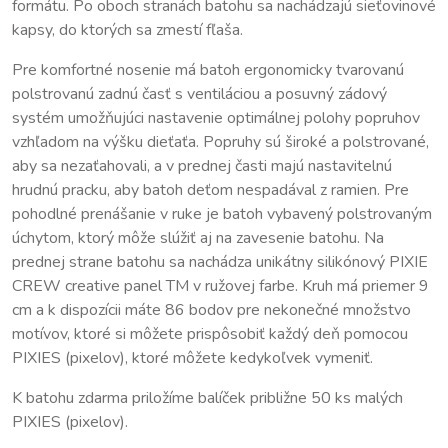
formátu. Po oboch stranách batohu sa nachádzajú sieťovinové
kapsy, do ktorých sa zmestí fľaša.
Pre komfortné nosenie má batoh ergonomicky tvarovanú
polstrovanú zadnú časť s ventiláciou a posuvný zádový
systém umožňujúci nastavenie optimálnej polohy popruhov
vzhľadom na výšku dieťaťa. Popruhy sú široké a polstrované,
aby sa nezaťahovali, a v prednej časti majú nastavitelnú
hrudnú pracku, aby batoh deťom nespadával z ramien. Pre
pohodlné prenášanie v ruke je batoh vybavený polstrovaným
úchytom, ktorý môže slúžiť aj na zavesenie batohu. Na
prednej strane batohu sa nachádza unikátny silikónový PIXIE
CREW creative panel TM v ružovej farbe. Kruh má priemer 9
cm a k dispozícii máte 86 bodov pre nekonečné množstvo
motívov, ktoré si môžete prispôsobiť každý deň pomocou
PIXIES (pixelov), ktoré môžete kedykoľvek vymeniť.
K batohu zdarma priložíme balíček približne 50 ks malých
PIXIES (pixelov).