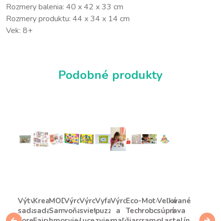
Rozmery balenia: 40 x 42 x 33 cm
Rozmery produktu: 44 x 34 x 14 cm
Vek: 8+
Podobné produkty
Výtvarná
Kreatívna
MODELO
Výroba
Výroba
Vyfarbovacie
Výroba
Eco-
Motorizované
Veľká
sada
sada
Samotvrdnúca
voňavých
svietiacich
puzzle
a
Tech
robotické
súprava
Forest
Fairy
hmota
sviečok
lucerien
zvieratá
maľovanie
žiarovka
rameno
plastelín