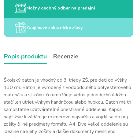
Možný osobný odber na predajni
Zaujímavé zákaznícke zľavy
Popis produktu
Recenzie
Školský batoh je vhodný od 3. triedy ZŠ, pre deti od výšky
130 cm. Batoh je vyrobený z vodoodolného polyesterového
materiálu a silikónu, čo umožňuje veľmi jednoduchú údržbu –
stačí len utrieť vlhkým handričkou alebo hubkou. Batoh má tri
samostatne uzatvárateľné priestranné oddelenia. Kapsa
najbližšie k zádám je rozmerovo najväčšia a vojdú sa do nej
zošity či iné predmety formátu A4. Dve veľké oddelenia sú
ideálne na knihy, zošity a ďalšie dokumenty menšieho