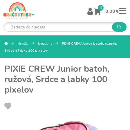
0
0.00 €
Hračky
kreatívne
PIXIE CREW Junior batoh, ružová,
Srdce a labky 100 pixelov
PIXIE CREW Junior batoh,
ružová, Srdce a labky 100
pixelov