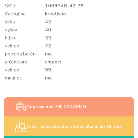
SKU:
1009PXB-42-39
Kategória:
kreatívne
šírka:
42
výška:
40
hĺbka:
33
vek od:
72
potreba batérií:
nie
určené pre:
chlapci
vek do:
99
magnet:
nie
Doprava nad 70€ ZADARMO
Tovar máme skladom. Odosielame do 24 hod.