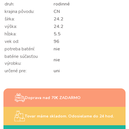
druh:
rodinné
krajina pôvodu:
CN
šírka:
24.2
výška:
24.2
hĺbka:
5.5
vek od:
96
potreba batérií:
nie
batérie súčasťou
nie
výrobku:
určené pre:
uni
Doprava nad 70€ ZADARMO
Tovar máme skladom. Odosielame do 24 hod.