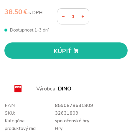
38.50 €
s DPH
Dostupnosť 1-3 dní
KÚPIŤ
Výrobca:
DINO
EAN:
8590878631809
SKU:
32631809
Kategória:
spoločenské hry
produktový rad:
Hry