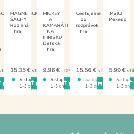
ORI
MAGNETICKÉ
MICKEY
Cestujeme
PSÍCI
ŠACHY
A
do
Pexeso
Rodinná
KAMARÁTI
rozprávok
hra
NA
hra
IHRISKU
Detská
a
hra
15.35 €
9.96 €
15.56 €
5.99 €
s DPH
s DPH
s DPH
s DPH
s D
nosť
Dostupnosť
Dostupnosť
Dostupnosť
Dostupno
Ť
KÚPIŤ
KÚPIŤ
KÚPIŤ
KÚPIŤ
í
1-3 dní
1-3 dní
1-3 dní
1-3 dní