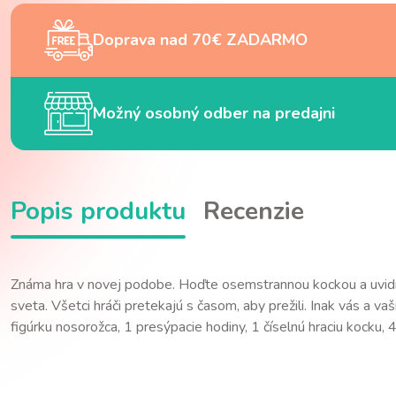
Doprava nad 70€ ZADARMO
Možný osobný odber na predajni
Popis produktu
Recenzie
Známa hra v novej podobe. Hoďte osemstrannou kockou a uvidí
sveta. Všetci hráči pretekajú s časom, aby prežili. Inak vás a v
figúrku nosorožca, 1 presýpacie hodiny, 1 číselnú hraciu kocku,