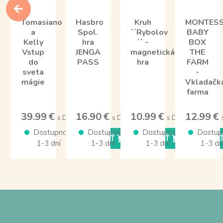
Tomasiano
Hasbro
Kruh
MONTESS
a
Spol.
´´Rybolov
BABY
Kelly
hra
´´ -
BOX
Vstup
JENGA
magnetická
THE
do
PASS
hra
FARM
sveta
-
mágie
Vkladačk
farma
39.99 €
16.90 €
10.99 €
12.99 €
s DPH
s DPH
s DPH
Dostupnosť
Dostupnosť
Dostupnosť
Dostup
KÚPIŤ
KÚPIŤ
KÚPI
1-3 dní
1-3 dní
1-3 dní
1-3 dn