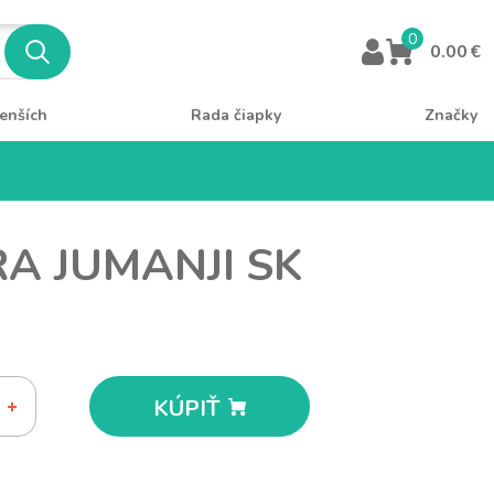
0
0.00 €
enších
Rada čiapky
Značky
A JUMANJI SK
KÚPIŤ