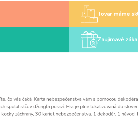
Tovar máme sk
Zaujímavé záka
te, čo vás čaká. Karta nebezpečenstva vám s pomocou dekodéra 
ašich spoluhráčov džungľa porazí. Hra je plne lokalizovaná do slove
 4 kocky záchrany, 30 kariet nebezpečenstva, 1 dekodér, 1 návod.