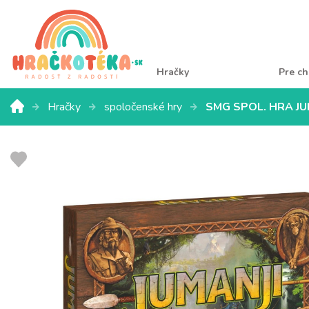
Hračky
Pre ch
Hračky
spoločenské hry
SMG SPOL. HRA JU