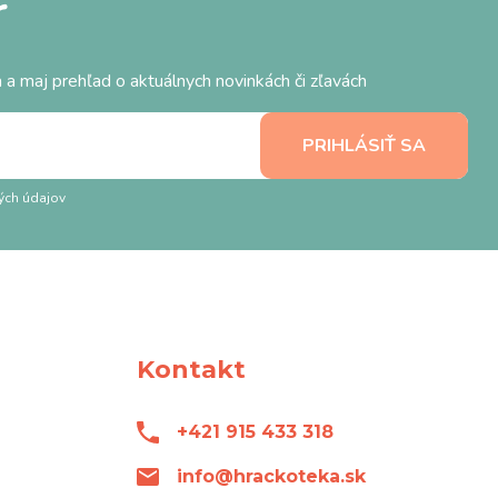
r
 a maj prehľad o aktuálnych novinkách či zľavách
ých údajov
Kontakt
+421 915 433 318
info@hrackoteka.sk