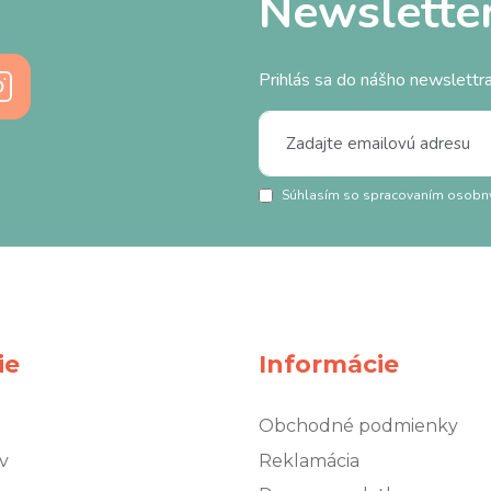
Newslette
Prihlás sa do nášho newslettra
Súhlasím so spracovaním osobn
ie
Informácie
Obchodné podmienky
v
Reklamácia