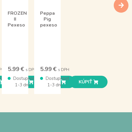
FROZEN
Peppa
II
Pig
Pexeso
pexeso
5.99 €
5.99 €
PH
s DPH
s DPH
sť
Dostupnosť
Dostupnosť
KÚPIŤ
KÚPIŤ
KÚPIŤ
1-3 dní
1-3 dní