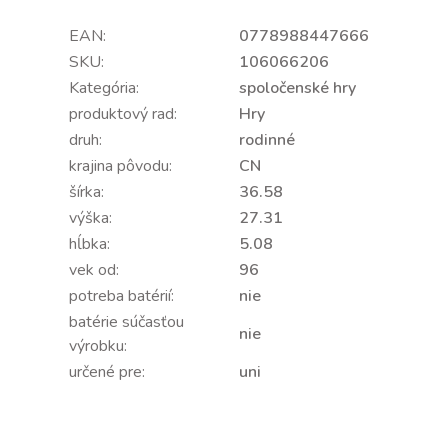
EAN:
0778988447666
SKU:
106066206
Kategória:
spoločenské hry
produktový rad:
Hry
druh:
rodinné
krajina pôvodu:
CN
šírka:
36.58
výška:
27.31
hĺbka:
5.08
vek od:
96
potreba batérií:
nie
batérie súčasťou
nie
výrobku:
určené pre:
uni