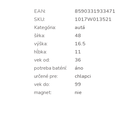
EAN:
8590331933471
SKU:
1017W013521
Kategória:
autá
šírka:
48
výška:
16.5
hĺbka:
11
vek od:
36
potreba batérií:
áno
určené pre:
chlapci
vek do:
99
magnet:
nie