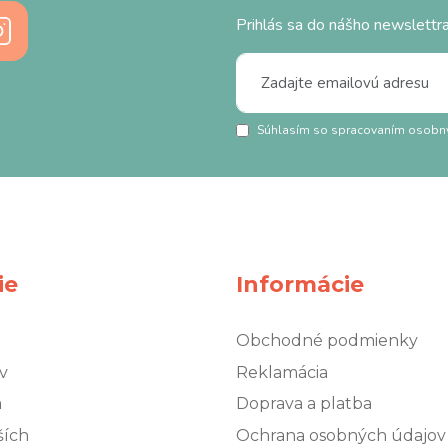
Prihlás sa do nášho newslettra
Súhlasím so spracovaním osobn
ie
Informácie
Obchodné podmienky
v
Reklamácia
á
Doprava a platba
ších
Ochrana osobných údajov