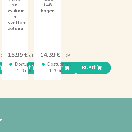
so
148
zvukom
bager
a
svetlom,
zelené
15.99 €
14.39 €
 DPH
s DPH
s DPH
osť
Dostupnosť
Dostupnosť
KÚPIŤ
KÚPIŤ
KÚPIŤ
1-3 dní
1-3 dní
r