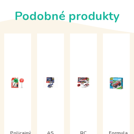
Podobné produkty
Policajný
AS
RC
Formula