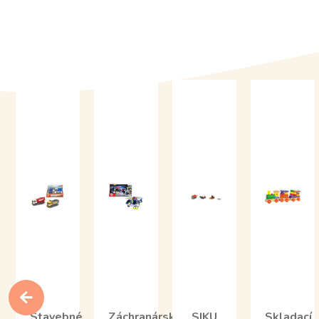
Stavebné
Záchranárska
SIKU
Skladací