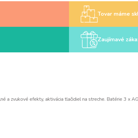
Tovar máme sk
Zaujímavé záka
lné a zvukové efekty, aktivácia tlačidiel na streche. Batérie 3 x