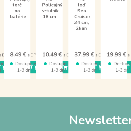
terč
Policajný
loď
na
vrtuľník
Sea
batérie
18 cm
Cruiser
34 cm,
2kan
8.49 €
10.49 €
37.99 €
19.99 €
s DPH
s DPH
s DPH
s DPH
s
nosť
Dostupnosť
Dostupnosť
Dostupnosť
Dostupn
Ť
KÚPIŤ
KÚPIŤ
KÚPIŤ
KÚPIŤ
í
1-3 dní
1-3 dní
1-3 dní
1-3 dní
Newslette