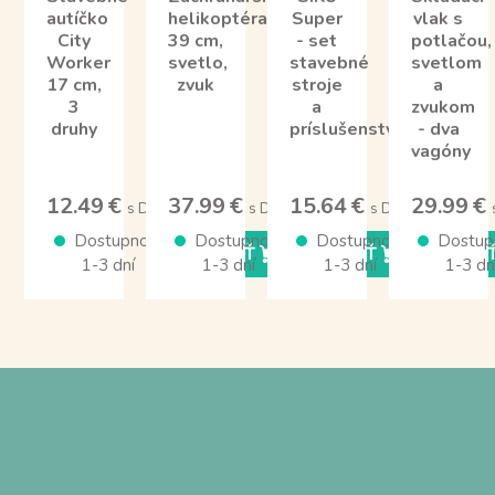
autíčko
helikoptéra
Super
vlak s
City
39 cm,
- set
potlačou,
Worker
svetlo,
stavebné
svetlom
17 cm,
zvuk
stroje
a
3
a
zvukom
druhy
príslušenstvo
- dva
vagóny
12.49 €
37.99 €
15.64 €
29.99 €
s DPH
s DPH
s DPH
Dostupnosť
Dostupnosť
Dostupnosť
Dostup
KÚPIŤ
KÚPIŤ
KÚPI
1-3 dní
1-3 dní
1-3 dní
1-3 dn