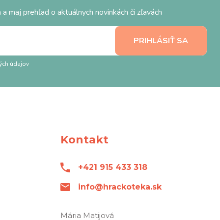
 a maj prehľad o aktuálnych novinkách či zľavách
ých údajov
Kontakt
+421 915 433 318
info@hrackoteka.sk
Mária Matijová