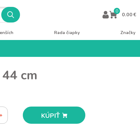
0
0.00 €
enších
Rada čiapky
Značky
i 44 cm
KÚPIŤ