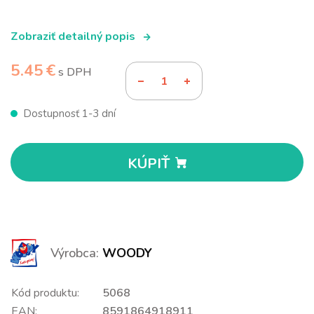
Zobraziť detailný popis
5.45 €
s DPH
Dostupnosť 1-3 dní
KÚPIŤ
Výrobca:
WOODY
Kód produktu:
5068
EAN:
8591864918911