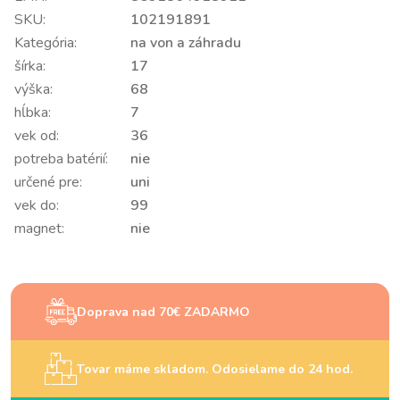
SKU:
102191891
Kategória:
na von a záhradu
šírka:
17
výška:
68
hĺbka:
7
vek od:
36
potreba batérií:
nie
určené pre:
uni
vek do:
99
magnet:
nie
Doprava nad 70€ ZADARMO
Tovar máme skladom. Odosielame do 24 hod.