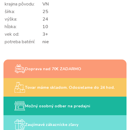
krajina pôvodu:
VN
šírka:
25
výška:
24
hĺbka:
10
vek od:
3+
potreba batérií:
nie
Doprava nad 70€ ZADARMO
Tovar máme skladom. Odosielame do 24 hod.
Možný osobný odber na predajni
Zaujímavé zákaznícke zľavy