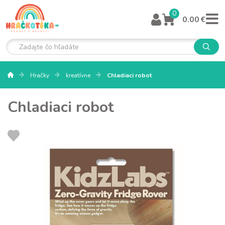
0
0.00 €
Hračky
kreatívne
Chladiaci robot
Chladiaci robot