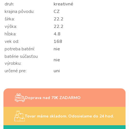
druh:
kreativné
krajina pôvodu:
CZ
šírka:
22.2
výška:
22.2
hĺbka:
4.8
vek od:
168
potreba batérií:
nie
batérie súčasťou
nie
výrobku:
určené pre:
uni
Doprava nad 70€ ZADARMO
Tovar máme skladom. Odosielame do 24 hod.