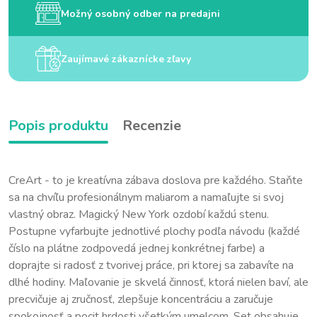
Možný osobný odber na predajni
Zaujímavé zákaznícke zľavy
Popis produktu
Recenzie
CreArt - to je kreatívna zábava doslova pre každého. Staňte
sa na chvíľu profesionálnym maliarom a namaľujte si svoj
vlastný obraz. Magický New York ozdobí každú stenu.
Postupne vyfarbujte jednotlivé plochy podľa návodu (každé
číslo na plátne zodpovedá jednej konkrétnej farbe) a
doprajte si radosť z tvorivej práce, pri ktorej sa zabavíte na
dlhé hodiny. Maľovanie je skvelá činnosť, ktorá nielen baví, ale
precvičuje aj zručnosť, zlepšuje koncentráciu a zaručuje
spokojnosť a pocit hrdosti všetkým umelcom. Set obsahuje