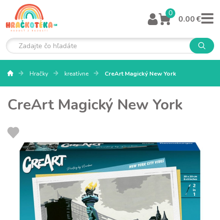
0
0.00 €
Hračky
kreatívne
CreArt Magický New York
CreArt Magický New York