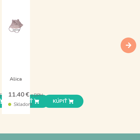
Alica
11.40 €
 DPH
s DPH
KÚPIŤ
KÚPIŤ
Skladom