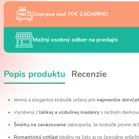
Doprava nad 70€ ZADARMO
Možný osobný odber na predajni
Popis produktu
Recenzie
Jemný a elegantný klobúčik určený pre
najmenšie dievča
Vyrobený z
ľahkej a vzdušnej madeiry
s nežným dierkov
Šnúrky na zaväzovanie
zabezpečia, že klobúčik pevne drží
Romantický vzhľad
ideálny na šaty aj na špeciálne príležit