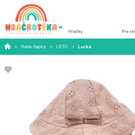
Hračky
Pre ch
Rada čiapky
LETO
Lucka