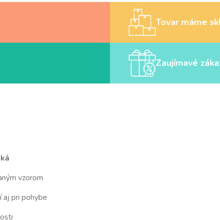
Tovar máme sk
Zaujímavé záka
tká
aným vzorom
 aj pri pohybe
osti