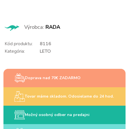
Výrobca:
RADA
Kód produktu:
8116
Kategória:
LETO
Doprava nad 70€ ZADARMO
Tovar máme skladom. Odosielame do 24 hod.
Možný osobný odber na predajni