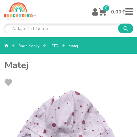
0
0.00 €
Rada čiapky
LETO
Matej
Matej