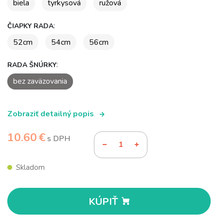
biela
tyrkysová
ružová
:
ČIAPKY RADA
52cm
54cm
56cm
:
RADA ŠNÚRKY
bez zaväzovania
Zobraziť detailný popis
10.60 €
s DPH
Skladom
KÚPIŤ