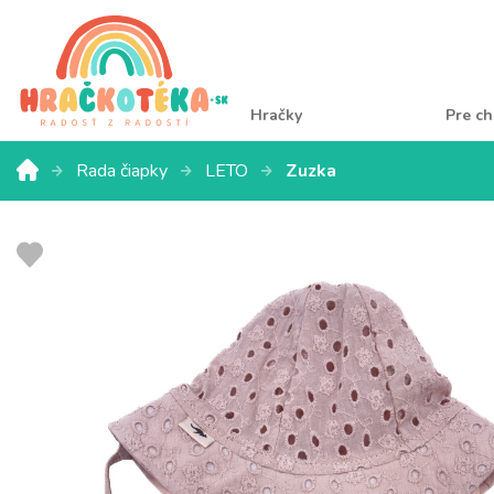
Hračky
Pre ch
Rada čiapky
LETO
Zuzka