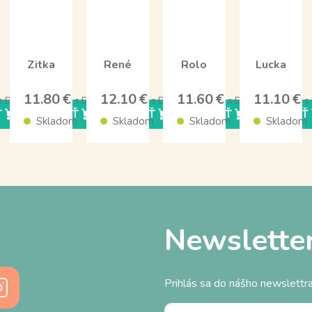
Zitka
René
Rolo
Lucka
11.80 €
12.10 €
11.60 €
11.10 €
s DPH
s DPH
s DPH
s DPH
s
Ť
KÚPIŤ
KÚPIŤ
KÚPIŤ
KÚPIŤ
m
Skladom
Skladom
Skladom
Skladom
Newslette
Prihlás sa do nášho newslettra