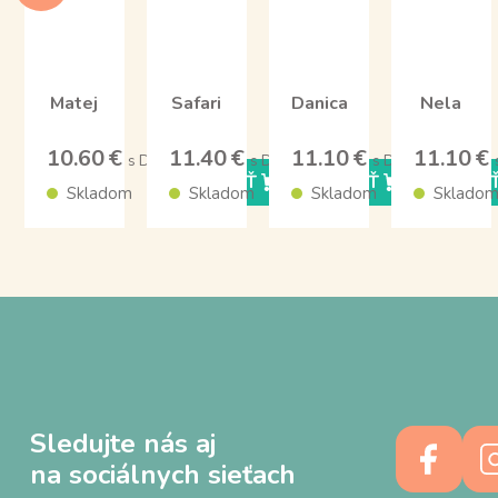
Matej
Safari
Danica
Nela
10.60 €
11.40 €
11.10 €
11.10 €
s DPH
s DPH
s DPH
KÚPIŤ
KÚPIŤ
KÚPI
Skladom
Skladom
Skladom
Sklado
Sledujte nás aj
na sociálnych sieťach