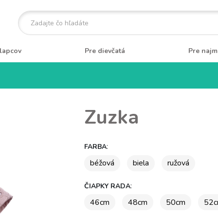
lapcov
Pre dievčatá
Pre najm
Zuzka
:
FARBA
béžová
biela
ružová
:
ČIAPKY RADA
46cm
48cm
50cm
52