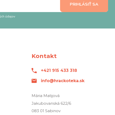
ých údajov
Kontakt
+421 915 433 318
info@hrackoteka.sk
Mária Matijová
Jakubovanská 622/6
083 01 Sabinov