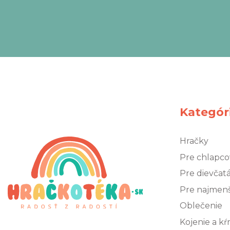
Kategór
Hračky
Pre chlapco
Pre dievčat
Pre najmen
Oblečenie
Kojenie a k