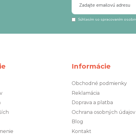
Súhlasím so spracovaním osobn
ie
Informácie
Obchodné podmienky
v
Reklamácia
á
Doprava a platba
ších
Ochrana osobných údajov
Blog
ŕmenie
Kontakt