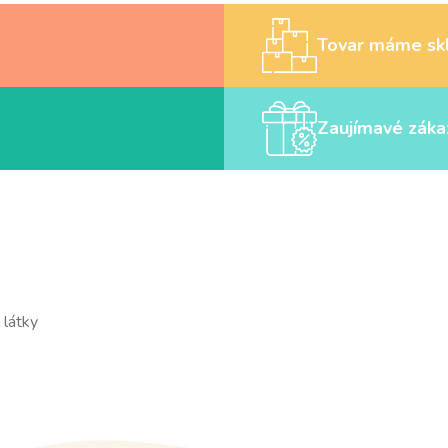
Tovar máme sk
Zaujímavé záka
 látky