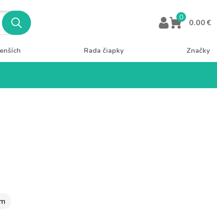
0
0.00 €
enších
Rada čiapky
Značky
cm