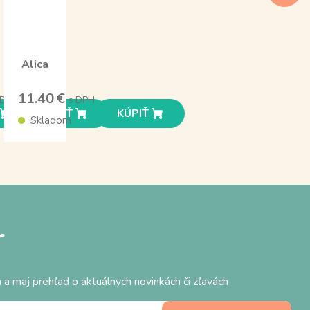
Alica
11.40 €
 DPH
s DPH
KÚPIŤ
KÚPIŤ
Skladom
r
 a maj prehľad o aktuálnych novinkách či zľavách