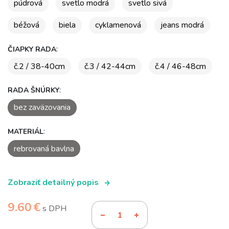
púdrová
svetlo modrá
svetlo sivá
béžová
biela
cyklamenová
jeans modrá
:
ČIAPKY RADA
č.2 / 38-40cm
č.3 / 42-44cm
č.4 / 46-48cm
:
RADA ŠNÚRKY
bez zaväzovania
:
MATERIÁL
rebrovaná bavlna
Zobraziť detailný popis
9.60 €
s DPH