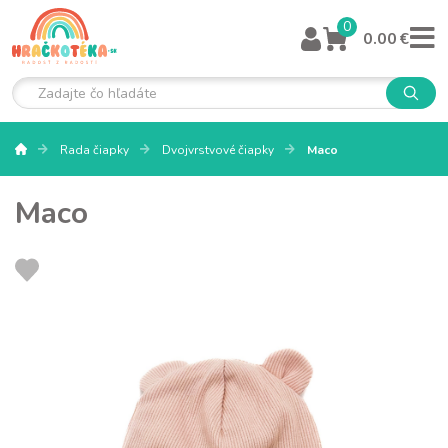
0
0.00 €
Rada čiapky
Dvojvrstvové čiapky
Maco
Maco