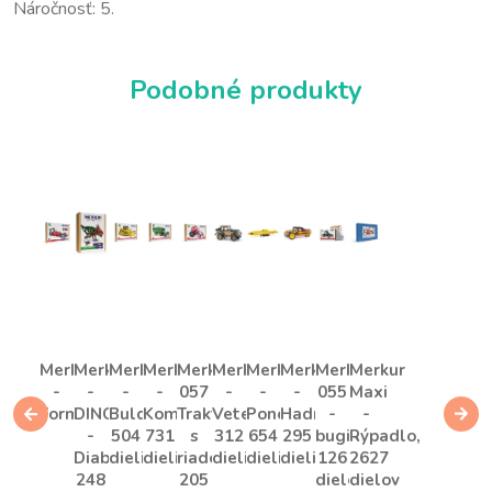
Náročnosť: 5.
Podobné produkty
Merkur
Merkur
Merkur
Merkur
Merkur
Merkur
Merkur
Merkur
Merkur
Merkur
-
-
-
-
057
-
-
-
055
Maxi
Formula
DINO
Buldozér,
Kombajn,
Traktor
Veterán,
Ponorka,
Hadroplán,
-
-
-
504
731
s
312
654
295
bugina,
Rýpadlo,
Diabloceratops,
dielikov
dielikov
riadením,
dielikov
dielikov
dielikov
126
2627
248
205
dielov
dielov