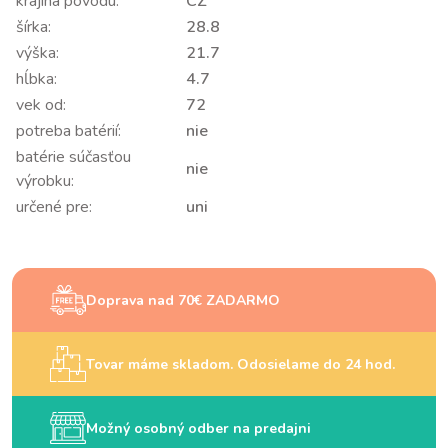
krajina pôvodu:
CZ
šírka:
28.8
výška:
21.7
hĺbka:
4.7
vek od:
72
potreba batérií:
nie
batérie súčasťou
nie
výrobku:
určené pre:
uni
Doprava nad 70€ ZADARMO
Tovar máme skladom. Odosielame do 24 hod.
Možný osobný odber na predajni