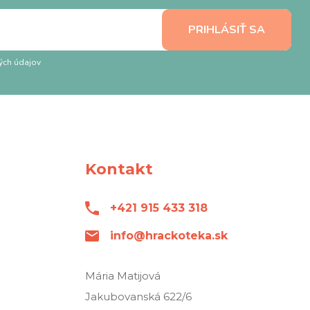
ých údajov
Kontakt
+421 915 433 318
info@hrackoteka.sk
Mária Matijová
Jakubovanská 622/6