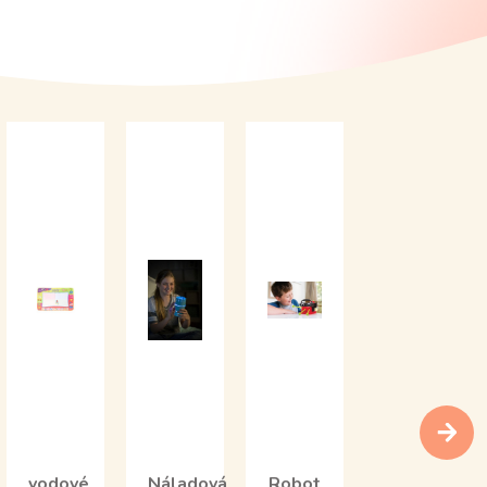
vodové
Náladová
Robot