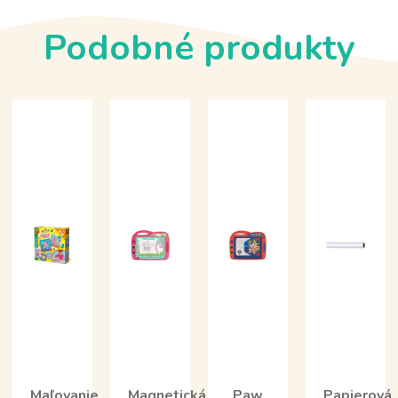
Podobné produkty
Maľovanie
Magnetická
Paw
Papierová