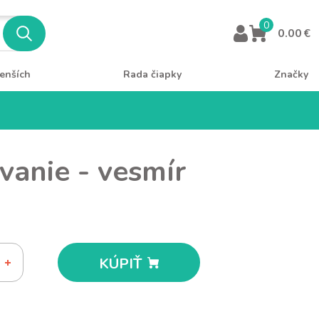
0
0.00 €
enších
Rada čiapky
Značky
vanie - vesmír
KÚPIŤ