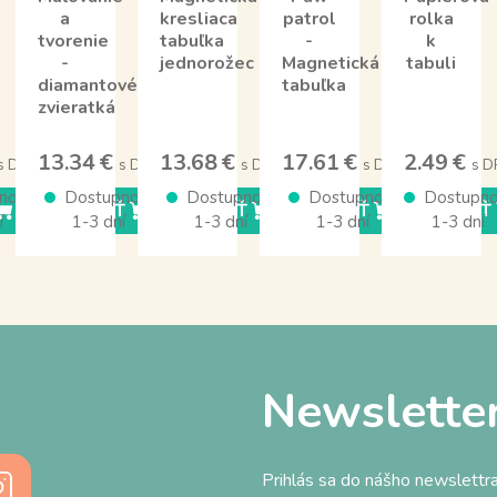
a
kresliaca
patrol
rolka
tvorenie
tabuľka
-
k
-
jednorožec
Magnetická
tabuli
diamantové
tabuľka
zvieratká
13.34 €
13.68 €
17.61 €
2.49 €
s DPH
s DPH
s DPH
s DPH
s D
nosť
Dostupnosť
Dostupnosť
Dostupnosť
Dostupno
KÚPIŤ
KÚPIŤ
KÚPIŤ
KÚPIŤ
í
1-3 dní
1-3 dní
1-3 dní
1-3 dní
Newslette
Prihlás sa do nášho newslettra