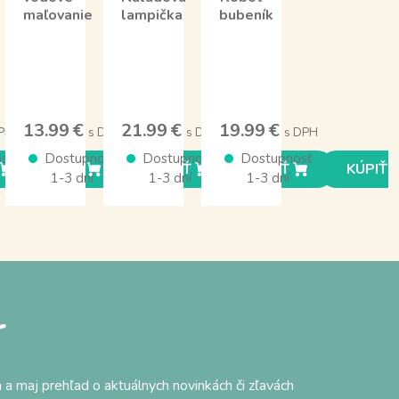
maľovanie
lampička
bubeník
13.99 €
21.99 €
19.99 €
PH
s DPH
s DPH
s DPH
sť
Dostupnosť
Dostupnosť
Dostupnosť
KÚPIŤ
KÚPIŤ
KÚPIŤ
KÚPIŤ
1-3 dní
1-3 dní
1-3 dní
r
 a maj prehľad o aktuálnych novinkách či zľavách